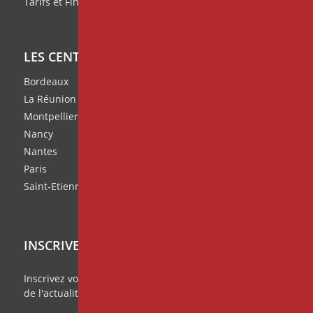
Tarifs et Financement de nos formations
INFOS
Le Geste Hypnotique: votre nouveau
LES CENTRES IPNOSIA
RDV 2025
Bordeaux
La Réunion
Montpellier
Nancy
Nantes
Paris
Saint-Etienne
ARTICLE
Hypnose et Stress Chronique : Une
Approche Thérapeutique et
INSCRIVEZ VOUS À NOTRE NEWSLETTER
Scientifique
Inscrivez vous à notre
Missive Mensuelle
et ratez rien
de l'actualité de vos centres IPNOSIA!