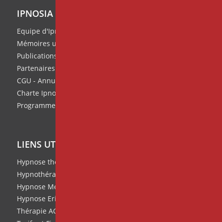
PUBLICATIONS
IPNOSIA
Le « Grand Livre des scripts
hypnotiques »
Equipe d'Ipnosia
Mémoires universitaires
Publications de l'équipe
Partenaires
CGU - Annuaire des thérapeutes
Charte Ipnosia
Programme de parrainage
INFOS
Le Geste Hypnotique - octobre 2025
LIENS UTILES
Hypnose thérapeutique
Hypnothérapie
Hypnose Médicale et Clinique
Hypnose Ericksonienne
Thérapie ACT