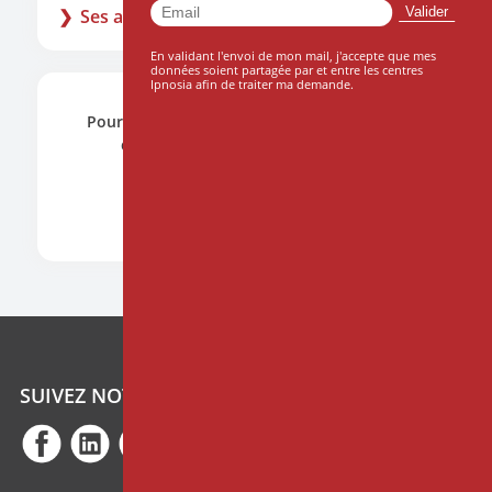
Ses articles
En validant l'envoi de mon mail, j'accepte que mes
données soient partagée par et entre les centres
Ipnosia afin de traiter ma demande.
Pour toute demande, n'hésitez pas à nous
contacter en cliquant ci-dessous.
CONTACTEZ NOUS
ARTICLE
Comment financer sa formation via le
CFP (Guide complet 2026)
SUIVEZ NOTRE ACTUALITÉ