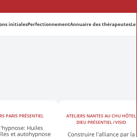
ns initiales
Perfectionnement
Annuaire des thérapeutes
Le
ERS
PARIS
PRÉSENTIEL
ATELIERS
NANTES AU CHU HÔTEL
DIEU
PRÉSENTIEL
VISIO
'hypnose: Huiles
elles et autohypnose
Construire l'alliance par la