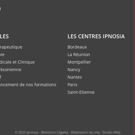
ILES
LES CENTRES IPNOSIA
rapeutique
Bordeaux
ie
La Réunion
icale et Clinique
Montpellier
cksonienne
Nancy
T
Nantes
nancement de nos formations
Paris
Saint-Etienne
© 2025 Ipnosia -
Mentions Légales
- Réalisation du site :
Studio Web