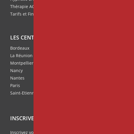
Thérapie ACT
Tarifs et Financement de nos formations
LES CENTRES IPNOSIA
Bordeaux
La Réunion
Montpellier
Nancy
Nantes
Paris
Saint-Etienne
INSCRIVEZ VOUS À NOTRE NEWSLETTER
Inscrivez vous à notre
Missive Mensuelle
et ratez rien