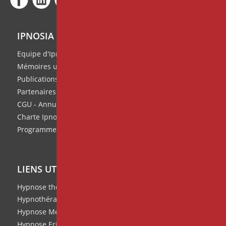
IPNOSIA
Equipe d'Ipnosia
Mémoires universitaires
Publications de l'équipe
Partenaires
CGU - Annuaire des thérapeutes
Charte Ipnosia
Programme de parrainage
LIENS UTILES
Hypnose thérapeutique
Hypnothérapie
Hypnose Médicale et Clinique
Hypnose Ericksonienne