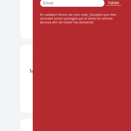
Le 10 octobre 2026
En validant l'envoi de mon mail, j'accepte que mes
données soient partagée par et entre les centres
Ipnosia afin de traiter ma demande.
DÉCOUVRIR +
ATELIERS
BORDEAUX
PRÉSENTIEL
Mettre l'hypnose en musique
Le 21 et 22 novembre 2026
DÉCOUVRIR +