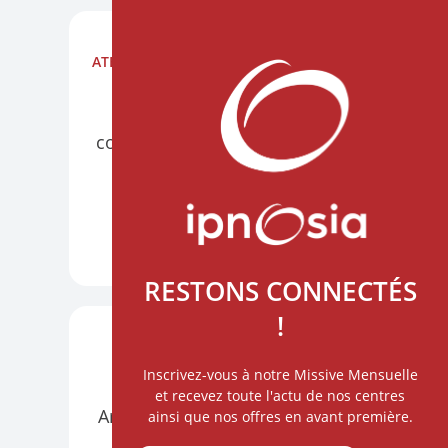
ATELIERS
NANTES AU CHU HÔTEL DIEU
PRÉSENTIEL
VISIO
Construire l'alliance par la
communication thérapeutique
6 octobre
DÉCOUVRIR +
RESTONS CONNECTÉS
!
ATELIERS
PARIS
VISIO
Inscrivez-vous à notre Missive Mensuelle
Hypnose et Intelligence
et recevez toute l'actu de nos centres
Artificielle : un nouvel horizon
ainsi que nos offres en avant première.
du soin relationnel