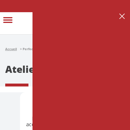
Se connecter
Créer son espace thérapeute
Accueil
Perfectionnement
Ateliers
Ateliers
PARIS
PRÉSENTIEL
Hypnose et Endométriose :
accompagner le corps souffrant