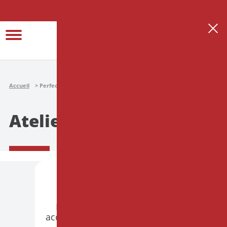
Se connecter
Créer son espace thérapeute
Accueil
Perfectionnement
Ateliers
Ateliers
PARIS
PRÉSENTIEL
Hypnose et Endométriose :
accompagner le corps souffrant