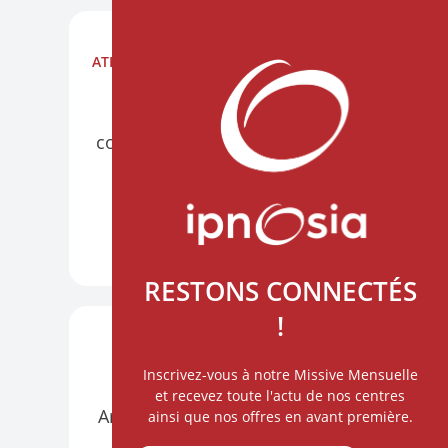
ATELIERS
NANTES AU CHU HÔTEL DIEU
PRÉSENTIEL
VISIO
Construire l'alliance par la
communication thérapeutique
6 octobre
DÉCOUVRIR +
RESTONS CONNECTÉS
!
ATELIERS
PARIS
VISIO
Inscrivez-vous à notre Missive Mensuelle
Hypnose et Intelligence
et recevez toute l'actu de nos centres
Artificielle : un nouvel horizon
ainsi que nos offres en avant première.
du soin relationnel