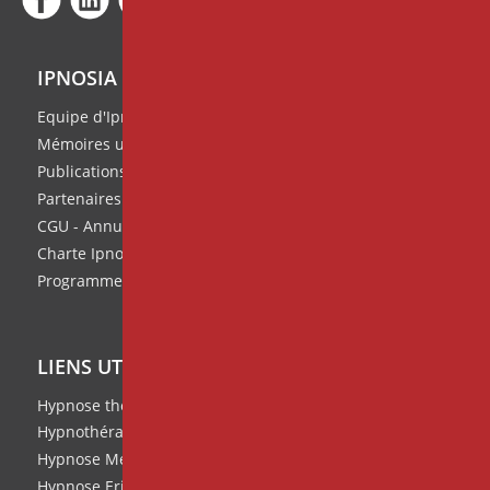
IPNOSIA
Equipe d'Ipnosia
Mémoires universitaires
Publications de l'équipe
Partenaires
CGU - Annuaire des thérapeutes
Charte Ipnosia
Programme de parrainage
LIENS UTILES
Hypnose thérapeutique
Hypnothérapie
Hypnose Médicale et Clinique
Hypnose Ericksonienne