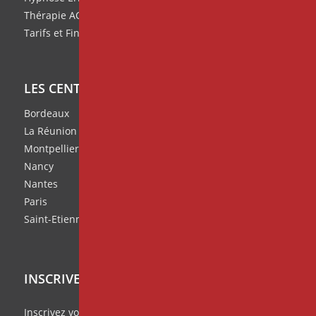
Thérapie ACT
Tarifs et Financement de nos formations
LES CENTRES IPNOSIA
Bordeaux
La Réunion
Montpellier
Nancy
Nantes
Paris
Saint-Etienne
INSCRIVEZ VOUS À NOTRE NEWSLETTER
Inscrivez vous à notre
Missive Mensuelle
et ratez rien