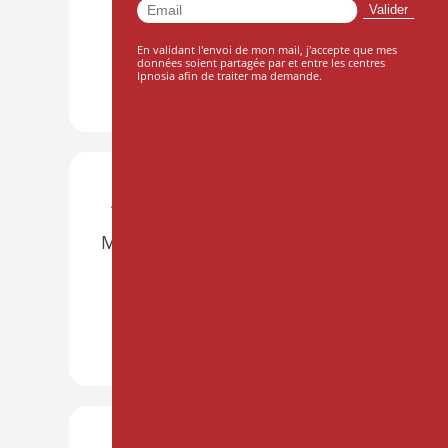
Le 10 octobre 2026
En validant l'envoi de mon mail, j'accepte que mes
données soient partagée par et entre les centres
Ipnosia afin de traiter ma demande.
DÉCOUVRIR +
ATELIERS
BORDEAUX
PRÉSENTIEL
Mettre l'hypnose en musique
Le 21 et 22 novembre 2026
DÉCOUVRIR +