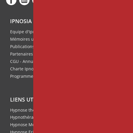
IPNOSIA
Equipe d'Ipnosia
Mémoires universitaires
Publications de l'équipe
Partenaires
CGU - Annuaire des thérapeutes
Charte Ipnosia
Programme de parrainage
LIENS UTILES
Hypnose thérapeutique
Hypnothérapie
Hypnose Médicale et Clinique
Hypnose Ericksonienne