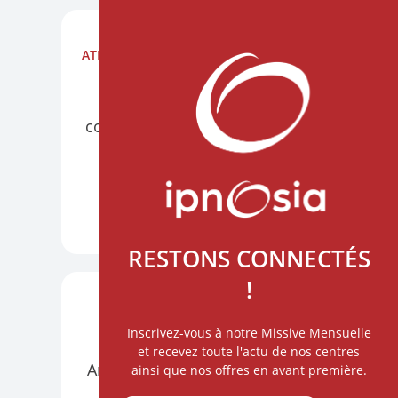
ATELIERS
NANTES AU CHU HÔTEL DIEU
PRÉSENTIEL
VISIO
Construire l'alliance par la
communication thérapeutique
6 octobre
DÉCOUVRIR +
RESTONS CONNECTÉS
!
ATELIERS
PARIS
VISIO
Inscrivez-vous à notre Missive Mensuelle
Hypnose et Intelligence
et recevez toute l'actu de nos centres
Artificielle : un nouvel horizon
ainsi que nos offres en avant première.
du soin relationnel