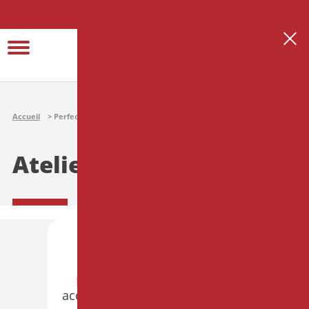
Se connecter
Créer son espace thérapeute
Accueil
Perfectionnement
Ateliers
Ateliers
PARIS
PRÉSENTIEL
Hypnose et Endométriose :
accompagner le corps souffrant