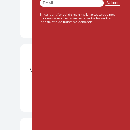
Le 10 octobre 2026
En validant l'envoi de mon mail, j'accepte que mes
données soient partagée par et entre les centres
Ipnosia afin de traiter ma demande.
DÉCOUVRIR +
ATELIERS
BORDEAUX
PRÉSENTIEL
Mettre l'hypnose en musique
Le 21 et 22 novembre 2026
DÉCOUVRIR +