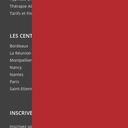
Thérapie ACT
Tarifs et Financement de nos formations
LES CENTRES IPNOSIA
Bordeaux
La Réunion
Montpellier
Nancy
Nantes
Paris
Saint-Etienne
INSCRIVEZ VOUS À NOTRE NEWSLETTER
Inscrivez vous à notre
Missive Mensuelle
et ratez rien