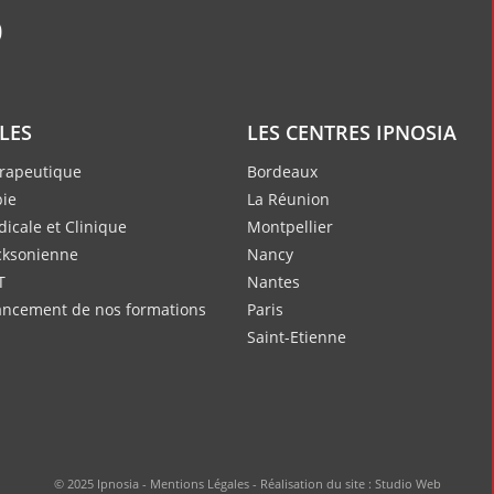
ILES
LES CENTRES IPNOSIA
rapeutique
Bordeaux
ie
La Réunion
icale et Clinique
Montpellier
cksonienne
Nancy
T
Nantes
nancement de nos formations
Paris
Saint-Etienne
© 2025 Ipnosia -
Mentions Légales
- Réalisation du site :
Studio Web