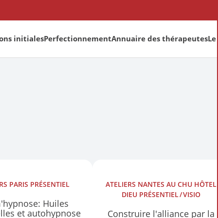
ns initiales
Perfectionnement
Annuaire des thérapeutes
Le
ERS
PARIS
PRÉSENTIEL
ATELIERS
NANTES AU CHU HÔTEL
DIEU
PRÉSENTIEL
VISIO
'hypnose: Huiles
elles et autohypnose
Construire l'alliance par la