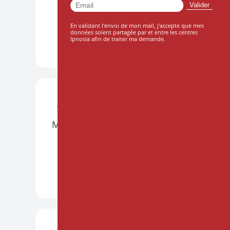
Le 10 octobre 2026
En validant l'envoi de mon mail, j'accepte que mes
données soient partagée par et entre les centres
Ipnosia afin de traiter ma demande.
DÉCOUVRIR +
ATELIERS
BORDEAUX
PRÉSENTIEL
Mettre l'hypnose en musique
Le 21 et 22 novembre 2026
DÉCOUVRIR +