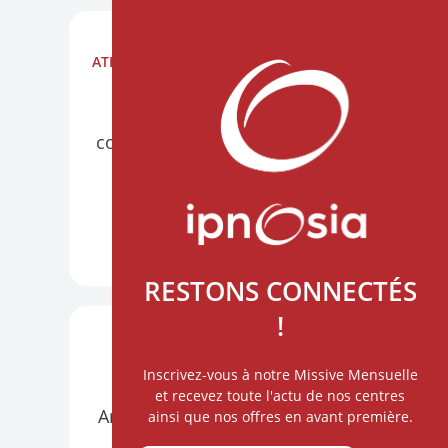
ATELIERS
NANTES AU CHU HÔTEL DIEU
PRÉSENTIEL
VISIO
Construire l'alliance par la
communication thérapeutique
6 octobre
DÉCOUVRIR +
RESTONS CONNECTÉS
!
ATELIERS
PARIS
VISIO
Inscrivez-vous à notre Missive Mensuelle
Hypnose et Intelligence
et recevez toute l'actu de nos centres
Artificielle : un nouvel horizon
ainsi que nos offres en avant première.
du soin relationnel