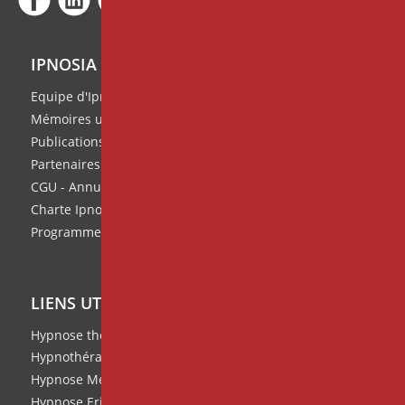
IPNOSIA
Equipe d'Ipnosia
Mémoires universitaires
Publications de l'équipe
Partenaires
CGU - Annuaire des thérapeutes
Charte Ipnosia
Programme de parrainage
LIENS UTILES
Hypnose thérapeutique
Hypnothérapie
Hypnose Médicale et Clinique
Hypnose Ericksonienne