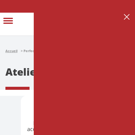
Se connecter
Créer son espace thérapeute
Accueil
Perfectionnement
Ateliers
Ateliers
PARIS
PRÉSENTIEL
Hypnose et Endométriose :
accompagner le corps souffrant