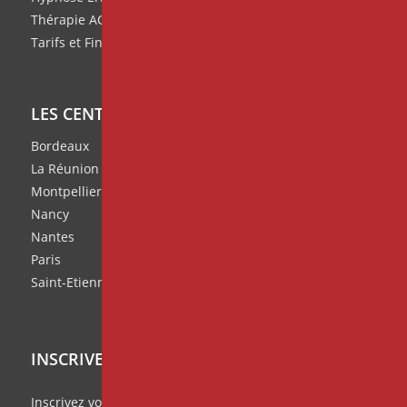
Thérapie ACT
Tarifs et Financement de nos formations
LES CENTRES IPNOSIA
Bordeaux
La Réunion
Montpellier
Nancy
Nantes
Paris
Saint-Etienne
INSCRIVEZ VOUS À NOTRE NEWSLETTER
Inscrivez vous à notre
Missive Mensuelle
et ratez rien