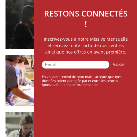
ARTICLE
RESTONS CONNECTÉS
Comment l'hypnose peut-
elle aider à surmonter les
!
addictions ?
08-07-2024 par
Nicolas Villeneuve
Inscrivez-vous à notre Missive Mensuelle
et recevez toute l'actu de nos centres
ainsi que nos offres en avant première.
ARTICLE
Comment financer une
En validant l'envoi de mon mail, j'accepte que mes
formation en hypnose
données soient partagée par et entre les centres
avec le CPF ?
Ipnosia afin de traiter ma demande.
09-11-2023 par
Nicolas Villeneuve
ARTICLE
Mieux comprendre
l'hypnose