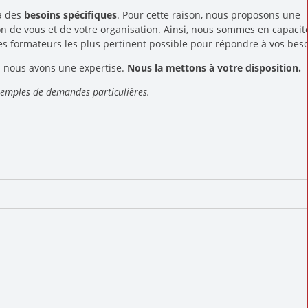
à des
besoins spécifiques
. Pour cette raison, nous proposons une
 de vous et de votre organisation. Ainsi, nous sommes en capacit
s formateurs les plus pertinent possible pour répondre à vos bes
el nous avons une expertise.
Nous la mettons à votre disposition.
xemples de demandes particulières.
ypnotique
pnotiques
".
otique
ncée
"
tion
mmunication
entré sur les ressources du patient
ge