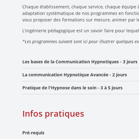
Chaque établissement, chaque service, chaque équipe 
adaptation systématique de nos programmes en fonction
vous proposer des formations sur mesure, animer par le
L'ingénierie pédagogique est un savoir faire pour lequ
*Les programmes suivant sont ici pour illustrer quelques e
Les bases de la Communication Hypnotiques - 3 jours
La communication Hypnotique Avancée - 2 jours
JOUR 1
Principes de l'hypnose et de la communication h
Pratique de l'Hypnose dans le soin - 3 à 5 jours
Pré requis: Avoir suivi "
Les bases de la Communication Hy
Découverte des vecteurs de communication hypn
Exemple de spécialisation possible:
Analyse vidéo et exercices
Pré requis: Avoir suivi "
La communication Hypnotique Ava
JOUR 2
PEDIATRIE
Infos pratiques
JOUR 6
JOUR 4
Les suggestions hypnotique: cadre et formulation
Exercices clefs : lieu de confort, ressource, protec
Principe des métaphores comme méthode de co
Atelier sur la réification
Spécificités du public, principes et astuces
Pré-requis
Exercice en sous groupe
Temps d'entrainement en sous groupe et travail c
Apprentissages des techniques en fonction de l'â