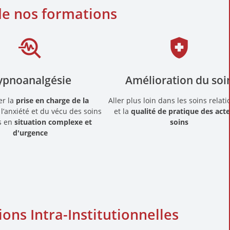
de nos formations
troubleshoot
health_and_safety
ypnoanalgésie
Amélioration du soi
er la
prise en charge de la
Aller plus loin dans les soins relat
 l’anxiété et du vécu des soins
et la
qualité de pratique des act
s en
situation complexe et
soins
d'urgence
ns Intra-Institutionnelles