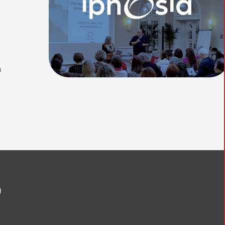
communicant verbalement
a
oins
édical
, biopsie, coloscopie, pansements, sutures
niques