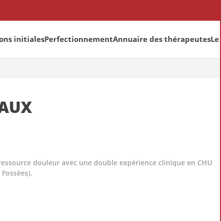
ns initiales
Perfectionnement
Annuaire des thérapeutes
Le
AUX
er ressource douleur avec une double expérience clinique en CHU
 Fossées).