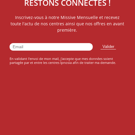
RESTONS CONNECTÉS !
Inscrivez-vous à notre Missive Mensuelle et recevez
toute l'actu de nos centres ainsi que nos offres en avant
première.
En validant l'envoi de mon mail, j'accepte que mes données soient
partagée par et entre les centres Ipnosia afin de traiter ma demande.
INSCRIVEZ VOUS À NOTRE
NEWSLETTER
Inscrivez vous à notre
Missive Mensuelle
et
ratez rien de l'actualité de vos centres
IPNOSIA!
J'accepte que mes données soient transmises et