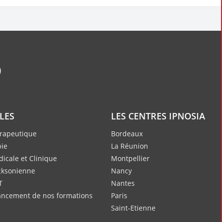
ILES
LES CENTRES IPNOSIA
rapeutique
Bordeaux
ie
La Réunion
icale et Clinique
Montpellier
cksonienne
Nancy
T
Nantes
nancement de nos formations
Paris
Saint-Etienne