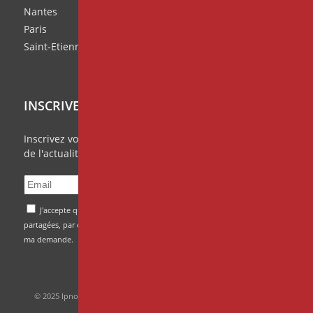
Nantes
Paris
Saint-Etienne
INSCRIVEZ VOUS À NOTRE NEWSLETTER
Inscrivez vous à notre
Missive Mensuelle
et ratez rien
de l'actualité de vos centres IPNOSIA!
J'accepte que mes données soient transmises et
partagées, par et entre, les centres IPNOSIA afin de traiter
ma demande.
© 2025 Ipnosia -
Mentions Légales
- Réalisation du site :
Studio Web