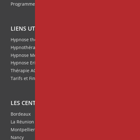
Programme de parrainage
LIENS UTILES
Hypnose thérapeutique
Hypnothérapie
Hypnose Médicale et Clinique
Hypnose Ericksonienne
Thérapie ACT
Tarifs et Financement de nos formations
LES CENTRES IPNOSIA
Bordeaux
La Réunion
Montpellier
Nancy