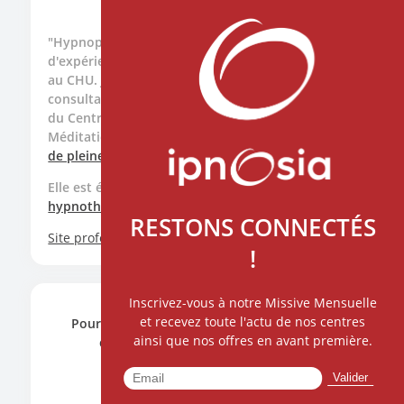
"Hypnopraticienne diplômée ayant 25 ans
d'expérience de soins et formatrice en Hypnose
au CHU. Je pratique l'Hypnose Médicale en
consultation à Caudéran et au CHU dans le cadre
du Centre de Recherches et de Ressources en
Méditation et Hypnose. Formée à la
méditation
de pleine conscience
".
Elle est également formatrice pour la
formation
hypnothérapie
et
hypnose médicale
d'IPNOSIA.
RESTONS CONNECTÉS
Site professionnel
!
Inscrivez-vous à notre Missive Mensuelle
et recevez toute l'actu de nos centres
Pour toute demande, n'hésitez pas à nous
ainsi que nos offres en avant première.
contacter en cliquant ci-dessous.
CONTACTEZ NOUS