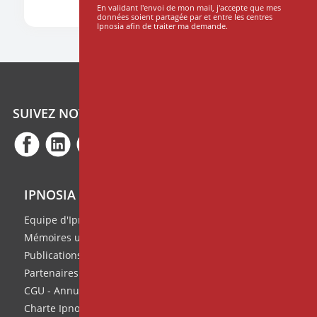
En validant l'envoi de mon mail, j'accepte que mes
données soient partagée par et entre les centres
Ipnosia afin de traiter ma demande.
SUIVEZ NOTRE ACTUALITÉ
IPNOSIA
Equipe d'Ipnosia
Mémoires universitaires
Publications de l'équipe
Partenaires
CGU - Annuaire des thérapeutes
Charte Ipnosia