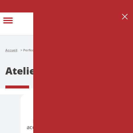
Se connecter
Créer son espace thérapeute
Accueil
Perfectionnement
Ateliers
Ateliers
PARIS
PRÉSENTIEL
Hypnose et Endométriose :
accompagner le corps souffrant