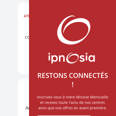
ATELIERS
NANTES AU CHU HÔTEL DIEU
PRÉSENTIEL
VISIO
Construire l'alliance par la
communication thérapeutique
6 octobre
DÉCOUVRIR +
RESTONS CONNECTÉS
!
ATELIERS
PARIS
VISIO
Inscrivez-vous à notre Missive Mensuelle
Hypnose et Intelligence
et recevez toute l'actu de nos centres
Artificielle : un nouvel horizon
ainsi que nos offres en avant première.
du soin relationnel