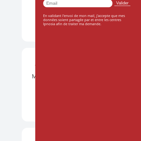
Le 10 octobre 2026
En validant l'envoi de mon mail, j'accepte que mes
données soient partagée par et entre les centres
Ipnosia afin de traiter ma demande.
DÉCOUVRIR +
ATELIERS
BORDEAUX
PRÉSENTIEL
Mettre l'hypnose en musique
Le 21 et 22 novembre 2026
DÉCOUVRIR +