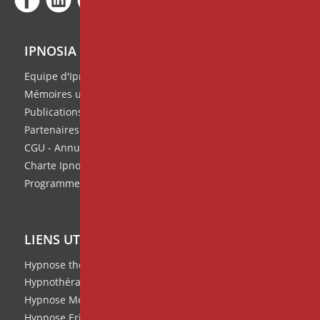
IPNOSIA
Equipe d'Ipnosia
Mémoires universitaires
Publications de l'équipe
Partenaires
CGU - Annuaire des thérapeutes
Charte Ipnosia
Programme de parrainage
LIENS UTILES
Hypnose thérapeutique
Hypnothérapie
Hypnose Médicale et Clinique
Hypnose Ericksonienne