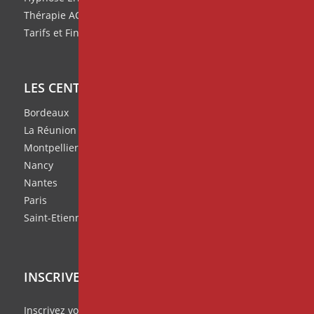
Thérapie ACT
Tarifs et Financement de nos formations
LES CENTRES IPNOSIA
Bordeaux
La Réunion
Montpellier
Nancy
Nantes
Paris
Saint-Etienne
INSCRIVEZ VOUS À NOTRE NEWSLETTER
Inscrivez vous à notre
Missive Mensuelle
et ratez rien