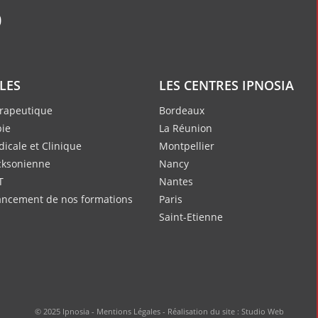
ILES
LES CENTRES IPNOSIA
rapeutique
Bordeaux
ie
La Réunion
icale et Clinique
Montpellier
cksonienne
Nancy
T
Nantes
nancement de nos formations
Paris
Saint-Etienne
© 2025 Ipnosia -
Mentions Légales
- Réalisation du site :
Studio Web