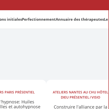
ns initiales
Perfectionnement
Annuaire des thérapeutes
Le
ERS
PARIS
PRÉSENTIEL
ATELIERS
NANTES AU CHU HÔTEL
DIEU
PRÉSENTIEL
VISIO
'hypnose: Huiles
elles et autohypnose
Construire l'alliance par la