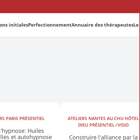
ns initiales
Perfectionnement
Annuaire des thérapeutes
Le
ERS
PARIS
PRÉSENTIEL
ATELIERS
NANTES AU CHU HÔTEL
DIEU
PRÉSENTIEL
VISIO
'hypnose: Huiles
elles et autohypnose
Construire l'alliance par la