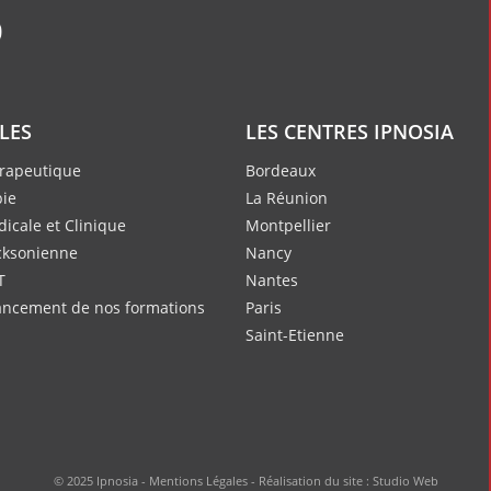
ILES
LES CENTRES IPNOSIA
rapeutique
Bordeaux
ie
La Réunion
icale et Clinique
Montpellier
cksonienne
Nancy
T
Nantes
nancement de nos formations
Paris
Saint-Etienne
© 2025 Ipnosia -
Mentions Légales
- Réalisation du site :
Studio Web